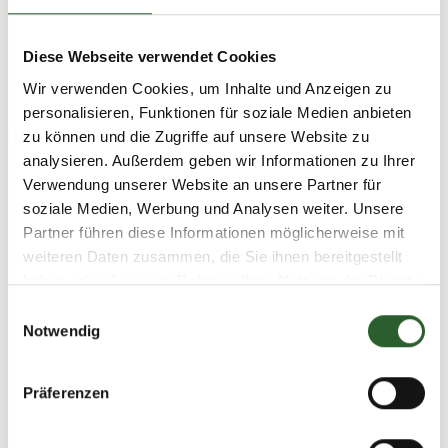
Kleintiere
Kleine Kätzchen
Langhaar
Diese Webseite verwendet Cookies
Meerschweinchen
Gerbils
Alle Filter zurücksetzen
Wir verwenden Cookies, um Inhalte und Anzeigen zu
personalisieren, Funktionen für soziale Medien anbieten
zu können und die Zugriffe auf unsere Website zu
TOP BEWERTET
AUF LAGER
analysieren. Außerdem geben wir Informationen zu Ihrer
Verwendung unserer Website an unsere Partner für
soziale Medien, Werbung und Analysen weiter. Unsere
Partner führen diese Informationen möglicherweise mit
weiteren Daten zusammen, die Sie ihnen bereitgestellt
haben oder die sie im Rahmen Ihrer Nutzung der Dienste
gesammelt haben.
Einwilligungsauswahl
Tierspülung | Bio | sanfter
Tierspülung | Bio | sanfter
Notwendig
Conditioner tensidfrei &
Conditioner tensidfrei &
silikonfrei | hypoallergen | auf
silikonfrei | hypoallergen | auf
8,99 €
*
12,99 €
*
Zitrusbasis | 250 ml | neuer
Zitrusbasis | 500 ml | neuer
Präferenzen
35,96 € pro 1 l
25,98 € pro 1 l
Glanz für Kurz- und Langfell |
Glanz für Kurz- und Langfell |
Kämmhilfe Entfilzung
Kämmhilfe Entfilzung