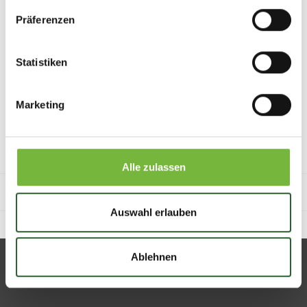
13.06.2025
Präferenzen
Auch die Kleinsten lieben unsere Tiershampoos
Keine Berührungsängste zeigten die Bunnies von Denise Mayr aus
Statistiken
Südtirol mit unserem medizinischen Kaninchen-Shampoo.
Marketing
Weiter
Alle zulassen
Einträge insgesamt: 1
Auswahl erlauben
Ablehnen
Über uns