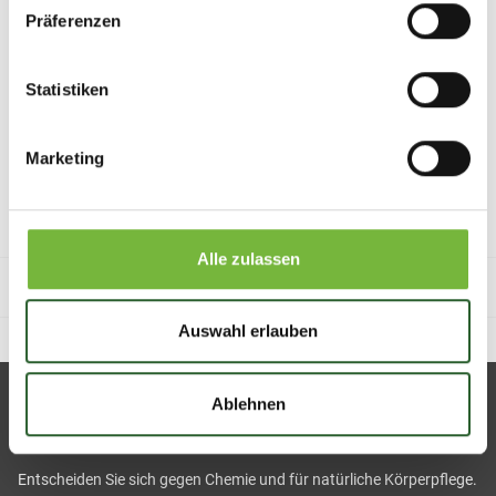
17.01.2020
Präferenzen
Alle LT-Produkte im neuen Design
Statistiken
Alles neu im Neuen Jahr - unsere Produkte im neuen Design
Marketing
Weiter
Alle zulassen
Einträge insgesamt: 1
Auswahl erlauben
Ablehnen
Über uns
Entscheiden Sie sich gegen Chemie und für natürliche Körperpflege.