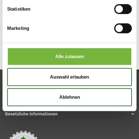
marokkanischer Lavaerde |
Wundheilung | mit original
Statistiken
250 ml
marokkanischer Lavaerde |
250 ml
Marketing
Artikel 1 - 2 von 2
Alle zulassen
Auswahl erlauben
Über uns
Ablehnen
Entscheiden Sie sich gegen Chemie und für natürliche Körperpflege.
Gesetzliche Informationen