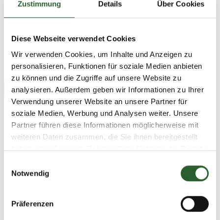
Zustimmung
Details
Über Cookies
Katzen
Kleintiere
Meerschweinchen
Degus
Lava Pulver, Aqua, Lactobacillus Ferment
Diese Webseite verwendet Cookies
Lavaerde
Wir verwenden Cookies, um Inhalte und Anzeigen zu
Alle Filter zurücksetzen
personalisieren, Funktionen für soziale Medien anbieten
zu können und die Zugriffe auf unsere Website zu
AUF LAGER
TOP BEWERTET
analysieren. Außerdem geben wir Informationen zu Ihrer
Verwendung unserer Website an unsere Partner für
soziale Medien, Werbung und Analysen weiter. Unsere
Partner führen diese Informationen möglicherweise mit
weiteren Daten zusammen, die Sie ihnen bereitgestellt
haben oder die sie im Rahmen Ihrer Nutzung der Dienste
gesammelt haben.
Einwilligungsauswahl
Notwendig
Kleintiershampoo NoWater |
Medizinisches
Bio | sanfte Pflege ohne
Kaninchenshampoo | Bio |
Ausspülen, Chemie & Seife | für
sanfte Fellpflege ohne Chemie
10,99 €
*
9,99 €
*
Präferenzen
wasserscheue und
& Seife | gegen Juckreiz |
43,96 € pro 1 l
39,96 € pro 1 l
empfindliche Tiere | mit original
hypoallergen | unterstützt die