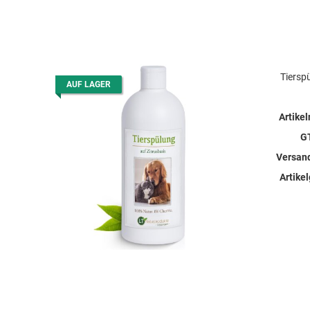
Tierspü
AUF LAGER
Artike
G
Versan
Artike