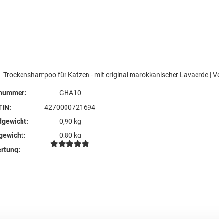
Trockenshampoo für Katzen - mit original marokkanischer Lavaerde | Veg
lnummer:
GHA10
TIN:
4270000721694
dgewicht:
0,90 kg
lgewicht:
0,80 kg
rtung: