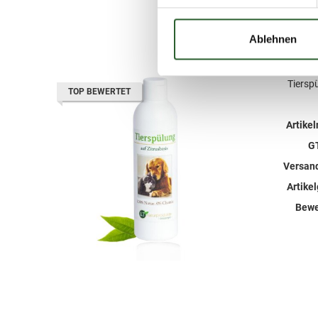
Ablehnen
Tierspü
TOP BEWERTET
Artike
G
Versan
Artike
Bewe