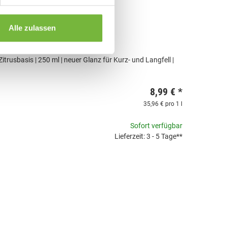
Alle zulassen
 Zitrusbasis | 250 ml | neuer Glanz für Kurz- und Langfell |
8,99 €
*
35,96 € pro 1 l
Sofort verfügbar
Lieferzeit: 3 - 5 Tage**