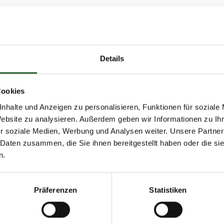
Details
ches Kaninchenshampoo | Bio | sanfte Fellpflege ohne Chemie & Seife | ge
mit original marokkanischer Lavaer
Cookies
lnummer:
TIE05
TIN:
6288008695655
nhalte und Anzeigen zu personalisieren, Funktionen für soziale
Website zu analysieren. Außerdem geben wir Informationen zu I
dgewicht:
0,35 kg
r soziale Medien, Werbung und Analysen weiter. Unsere Partner
lgewicht:
0,30 kg
 Daten zusammen, die Sie ihnen bereitgestellt haben oder die s
rtung:
n.
Präferenzen
Statistiken