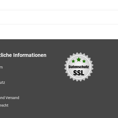
liche Informationen
um
utz
und Versand
recht