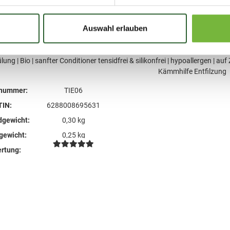
Auswahl erlauben
lung | Bio | sanfter Conditioner tensidfrei & silikonfrei | hypoallergen | auf
Kämmhilfe Entfilzung
lnummer:
TIE06
TIN:
6288008695631
dgewicht:
0,30 kg
lgewicht:
0,25 kg
rtung: