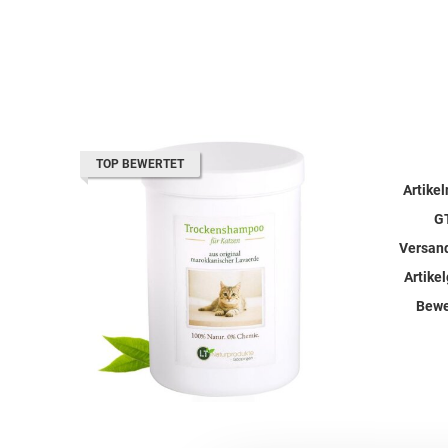
TOP BEWERTET
Artike
G
Versan
Artike
Bewe