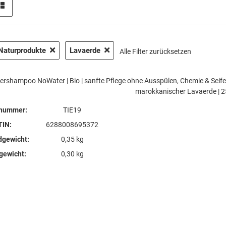
Naturprodukte
Lavaerde
Alle Filter zurücksetzen
iershampoo NoWater | Bio | sanfte Pflege ohne Ausspülen, Chemie & Seife |
marokkanischer Lavaerde | 2
lnummer:
TIE19
TIN:
6288008695372
dgewicht:
0,35 kg
lgewicht:
0,30 kg