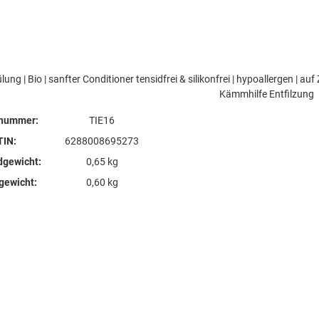
lung | Bio | sanfter Conditioner tensidfrei & silikonfrei | hypoallergen | auf
Kämmhilfe Entfilzung
lnummer:
TIE16
TIN:
6288008695273
dgewicht:
0,65 kg
lgewicht:
0,60 kg