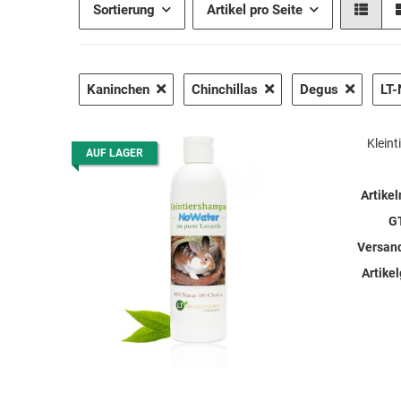
Sortierung
Artikel pro Seite
Kaninchen
Chinchillas
Degus
LT-
Kleint
AUF LAGER
Artike
G
Versan
Artike